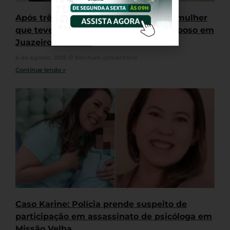
Após três semanas internada, morre mulher
que teve corpo incendiado pelo ex-esposo em
Juazeiro do Norte
6 de agosto, 2026
Nenhum comentário
Continue lendo »
Caso Karine: Polícia prende suspeito de
participação em assassinato de psicóloga em
Missão Velha