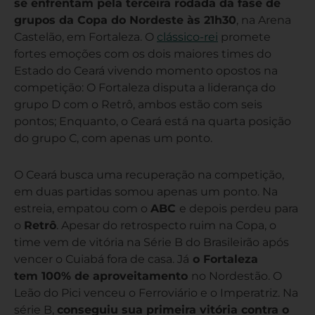
se enfrentam pela terceira rodada da fase de
grupos da Copa do Nordeste às 21h30
, na Arena
Castelão, em Fortaleza. O
clássico-rei
promete
fortes emoções com os dois maiores times do
Estado do Ceará vivendo momento opostos na
competição: O Fortaleza disputa a liderança do
grupo D com o Retrô, ambos estão com seis
pontos; Enquanto, o Ceará está na quarta posição
do grupo C, com apenas um ponto.
O Ceará busca uma recuperação na competição,
em duas partidas somou apenas um ponto. Na
estreia, empatou com o
ABC
e depois perdeu para
o
Retrô
. Apesar do retrospecto ruim na Copa, o
time vem de vitória na Série B do Brasileirão após
vencer o Cuiabá fora de casa. Já
o Fortaleza
tem 100% de aproveitamento
no Nordestão. O
Leão do Pici venceu o Ferroviário e o Imperatriz. Na
série B,
conseguiu sua primeira vitória contra o