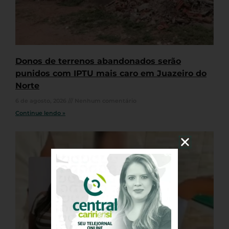
Donos de terrenos abandonados serão
punidos com IPTU mais caro em Juazeiro do
Norte
6 de agosto, 2026
Nenhum comentário
Continue lendo »