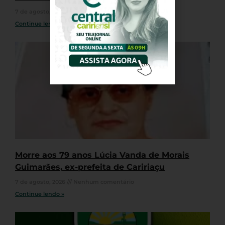
7 de agosto, 2026
Nenhum comentário
Continue lendo »
Morre aos 79 anos Lúcia Vanda de Morais
Guimarães, ex-prefeita de Caririaçu
7 de agosto, 2026
Nenhum comentário
Continue lendo »