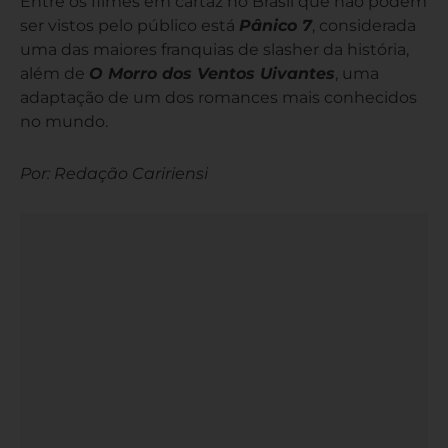
Entre os filmes em cartaz no Brasil que não podem
ser vistos pelo público está
Pânico 7
, considerada
uma das maiores franquias de slasher da história,
além de
O Morro dos Ventos Uivantes
, uma
adaptação de um dos romances mais conhecidos
no mundo.
Por: Redação Caririensi