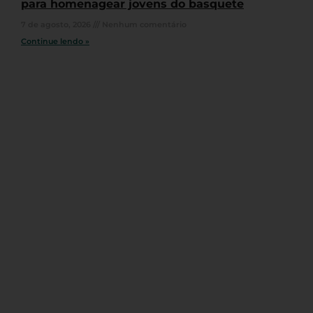
para homenagear jovens do basquete
7 de agosto, 2026
Nenhum comentário
Continue lendo »