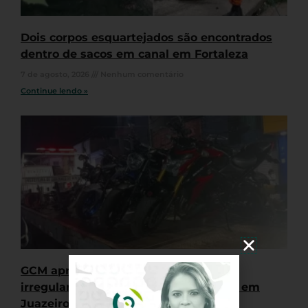
Dois corpos esquartejados são encontrados
dentro de sacos em canal em Fortaleza
7 de agosto, 2026
Nenhum comentário
Continue lendo »
GCM apreende quatro motocicletas
irregulares durante “rolê” de veículos em
Juazeiro do Norte