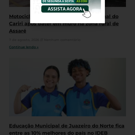
Motociclista morre no Hospital Regional do
Cariri após bater em muro na zona rural de
Assaré
7 de agosto, 2026
Nenhum comentário
Continue lendo »
Educação Municipal de Juazeiro do Norte fica
entre as 10% melhores do país no IDEB