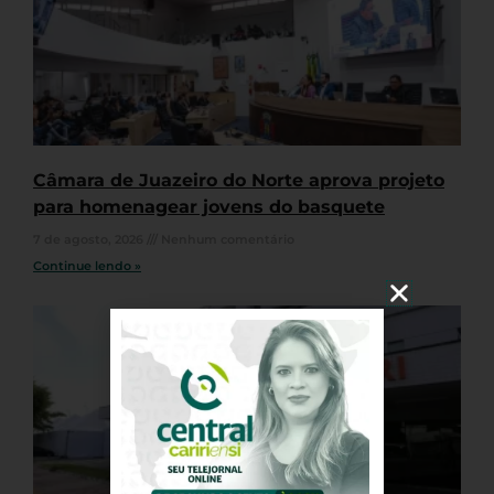
Câmara de Juazeiro do Norte aprova projeto
para homenagear jovens do basquete
7 de agosto, 2026
Nenhum comentário
Continue lendo »