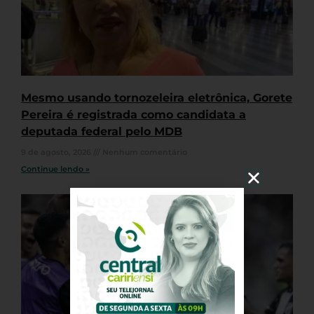
Mesmo usando tornozeleira eletrônica, Gorete
Pereira é registrada como candidata a
deputada federal pelo MDB
9 de agosto, 2026
Nenhum comentário
Continue lendo »