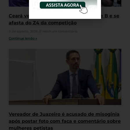
Ceará vence segunda seguida na série B e se
afasta do Z4 da competição
9 de agosto, 2026
Nenhum comentário
Continue lendo »
Vereador de Juazeiro é acusado de misoginia
após postar foto com faca e comentário sobre
mulheres petistas