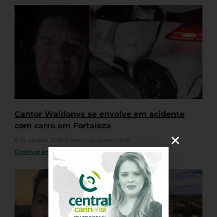
Cantor Waldonys se envolve em acidente
com carro em Fortaleza
8 de agosto, 2026
Nenhum comentário
Continue lendo »