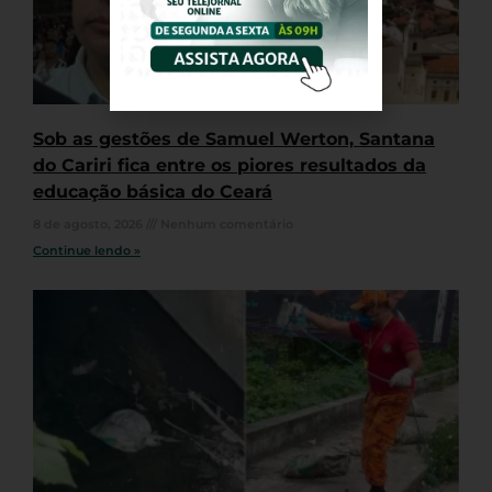
Sob as gestões de Samuel Werton, Santana
do Cariri fica entre os piores resultados da
educação básica do Ceará
8 de agosto, 2026
Nenhum comentário
Continue lendo »