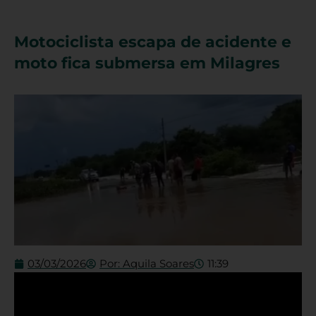
Motociclista escapa de acidente e
moto fica submersa em Milagres
03/03/2026
Por:
Aquila Soares
11:39