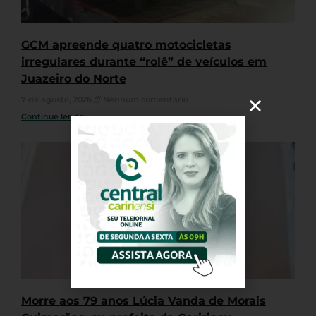
GCM apreende quatro motocicletas
irregulares durante “rolê” de veículos em
Juazeiro do Norte
7 de agosto, 2026
Nenhum comentário
Continue lendo »
Morre aos 79 anos Lúcia Vanda de Morais