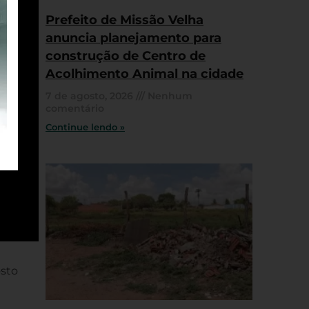
Prefeito de Missão Velha
anuncia planejamento para
construção de Centro de
Acolhimento Animal na cidade
7 de agosto, 2026
Nenhum
comentário
Continue lendo »
osto