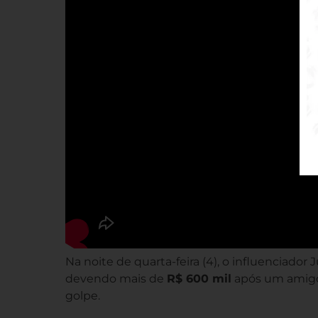
Na noite de quarta-feira (4), o influenciador 
devendo mais de
R$ 600 mil
após um amigo 
golpe.