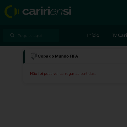
Ir
para
o
conteúdo
Pesquisar
Pesquisar
Início
Tv Cari
Copa do Mundo FIFA
Não foi possível carregar as partidas.