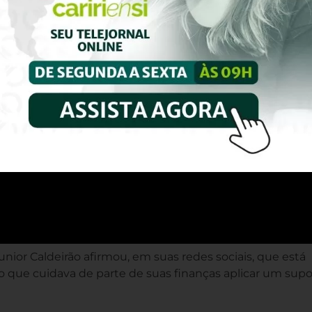
Junior Caldeirão afirmou, em suas redes sociais, que está
que cuidava de parte de suas finanças aplicar um sup