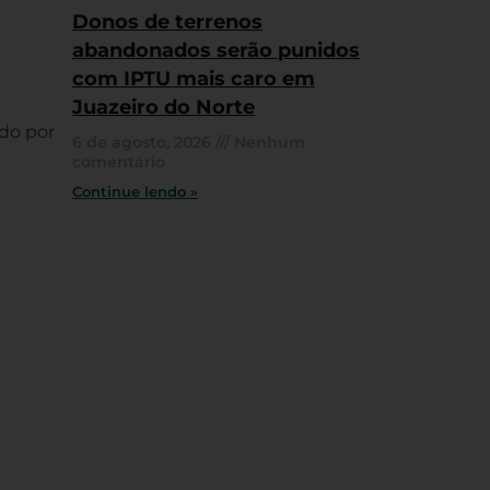
Donos de terrenos
abandonados serão punidos
com IPTU mais caro em
Juazeiro do Norte
do por
6 de agosto, 2026
Nenhum
comentário
Continue lendo »