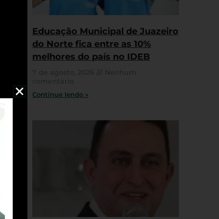
Educação Municipal de Juazeiro
do Norte fica entre as 10%
melhores do país no IDEB
7 de agosto, 2026
Nenhum
comentário
Continue lendo »