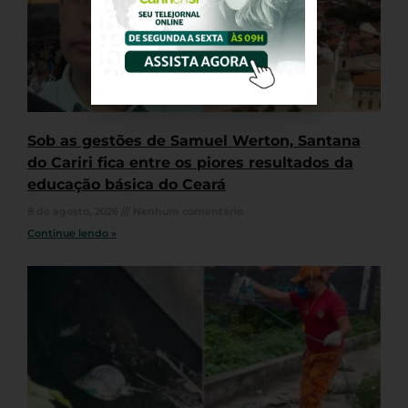
Sob as gestões de Samuel Werton, Santana
do Cariri fica entre os piores resultados da
educação básica do Ceará
8 de agosto, 2026
Nenhum comentário
Continue lendo »