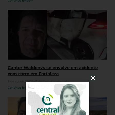
Continue lendo »
Cantor Waldonys se envolve em acidente
com carro em Fortaleza
8 de agosto, 2026
Nenhum comentário
Continue lendo »