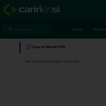
Ir
para
o
conteúdo
Pesquisar
Pesquisar
Início
Tv Cari
Copa do Mundo FIFA
Não foi possível carregar as partidas.