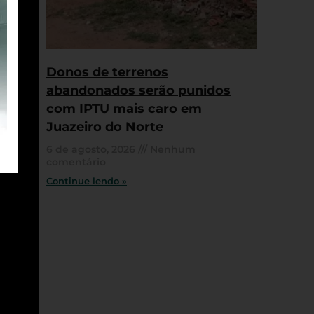
Donos de terrenos
abandonados serão punidos
com IPTU mais caro em
Juazeiro do Norte
6 de agosto, 2026
Nenhum
comentário
Continue lendo »