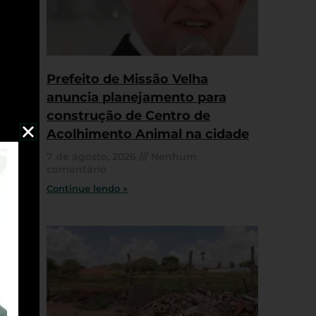
Prefeito de Missão Velha
anuncia planejamento para
construção de Centro de
Acolhimento Animal na cidade
7 de agosto, 2026
Nenhum
comentário
Continue lendo »