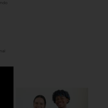
ando
nal