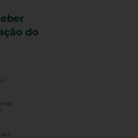
ceber
ração do
te
eitas
e
enato