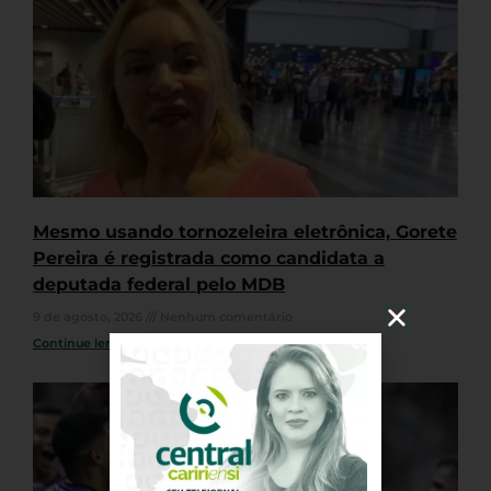
Mesmo usando tornozeleira eletrônica, Gorete
Pereira é registrada como candidata a
deputada federal pelo MDB
9 de agosto, 2026
Nenhum comentário
Continue lendo »