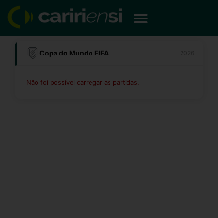
Ir
para
o
conteúdo
Copa do Mundo FIFA
2026
Não foi possível carregar as partidas.