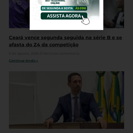
Ceará vence segunda seguida na série B e se
afasta do Z4 da competição
9 de agosto, 2026
Nenhum comentário
Continue lendo »