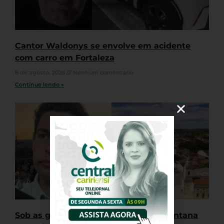
Cantor Waldonys se envolve em acidente
com carro em Fortaleza
8 de agosto, 2026
Nenhum comentário
Continue lendo »
Sob as gestões de Samuel Werton, Santana