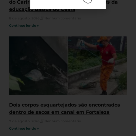
do Cariri fica entre os piores resultados da
educação básica do Ceará
8 de agosto, 2026
Nenhum comentário
Continue lendo »
Dois corpos esquartejados são encontrados
dentro de sacos em canal em Fortaleza
7 de agosto, 2026
Nenhum comentário
Continue lendo »