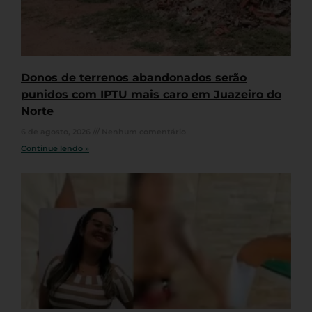
Donos de terrenos abandonados serão
punidos com IPTU mais caro em Juazeiro do
Norte
6 de agosto, 2026
Nenhum comentário
Continue lendo »