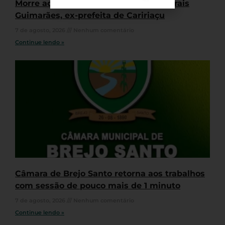
Morre aos 79 anos Lúcia Vanda de Morais
Guimarães, ex-prefeita de Caririaçu
7 de agosto, 2026
Nenhum comentário
Continue lendo »
Câmara de Brejo Santo retorna aos trabalhos
com sessão de pouco mais de 1 minuto
7 de agosto, 2026
Nenhum comentário
Continue lendo »