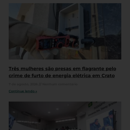
Três mulheres são presas em flagrante pelo
crime de furto de energia elétrica em Crato
7 de agosto, 2026
Nenhum comentário
Continue lendo »