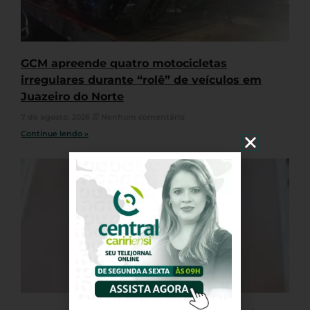
GCM apreende quatro motocicletas
irregulares durante “rolê” de veículos em
Juazeiro do Norte
7 de agosto, 2026
Nenhum comentário
Continue lendo »