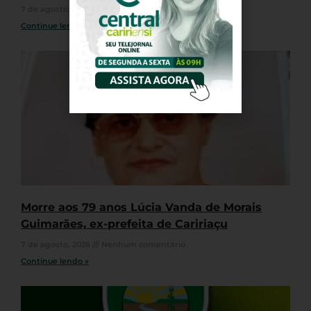
7 de agosto, 2026
Nenhum comentário
Continue lendo »
Morre aos 79 anos Lúcia Vanda de Morais
Guimarães, ex-prefeita de Caririaçu
7 de agosto, 2026
Nenhum comentário
Continue lendo »