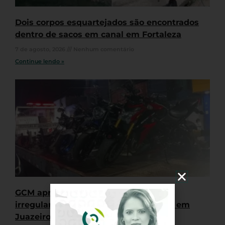
Dois corpos esquartejados são encontrados
dentro de sacos em canal em Fortaleza
7 de agosto, 2026
Nenhum comentário
Continue lendo »
GCM apreende quatro motocicletas
irregulares durante “rolê” de veículos em
Juazeiro do Norte