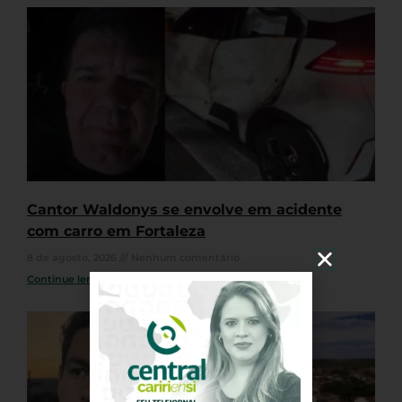
Cantor Waldonys se envolve em acidente
com carro em Fortaleza
8 de agosto, 2026
Nenhum comentário
Continue lendo »