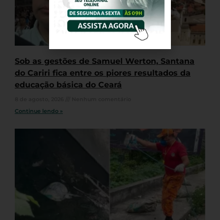
Sob as gestões de Samuel Werton, Santana
do Cariri fica entre os piores resultados da
educação básica do Ceará
8 de agosto, 2026
Nenhum comentário
Continue lendo »