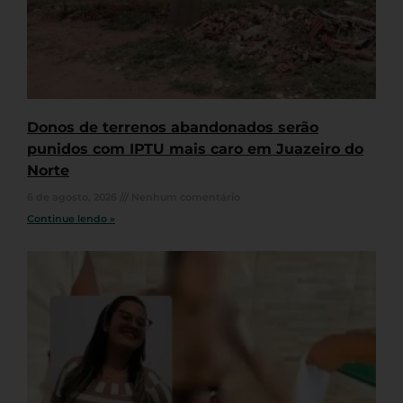
Donos de terrenos abandonados serão
punidos com IPTU mais caro em Juazeiro do
Norte
6 de agosto, 2026
Nenhum comentário
Continue lendo »