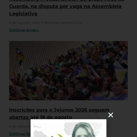
Guarda, na disputa por vaga na Assembleia
Legislativa
6 de agosto, 2026
Nenhum comentário
Continue lendo »
Inscrições para o Jejunos 2026 seguem
abertas até 19 de agosto
6 de agosto, 2026
Nenhum comentário
Continue lendo »