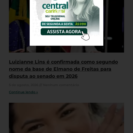
Luizianne Lins é confirmada como segundo
nome da base de Elmano de Freitas para
disputa ao senado em 2026
5 de agosto, 2026
Nenhum comentário
Continue lendo »