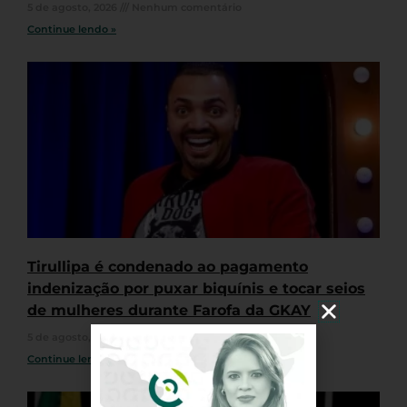
5 de agosto, 2026
Nenhum comentário
Continue lendo »
Tirullipa é condenado ao pagamento
indenização por puxar biquínis e tocar seios
de mulheres durante Farofa da GKAY
5 de agosto, 2026
Nenhum comentário
Continue lendo »