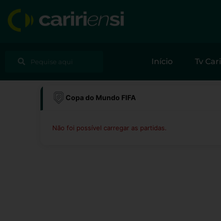
Ir
para
o
conteúdo
Pesquisar
Pesquisar
Início
Tv Cari
Copa do Mundo FIFA
Não foi possível carregar as partidas.