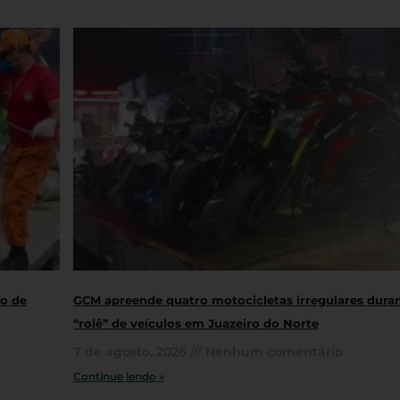
ro de
GCM apreende quatro motocicletas irregulares dura
“rolê” de veículos em Juazeiro do Norte
7 de agosto, 2026
Nenhum comentário
Continue lendo »