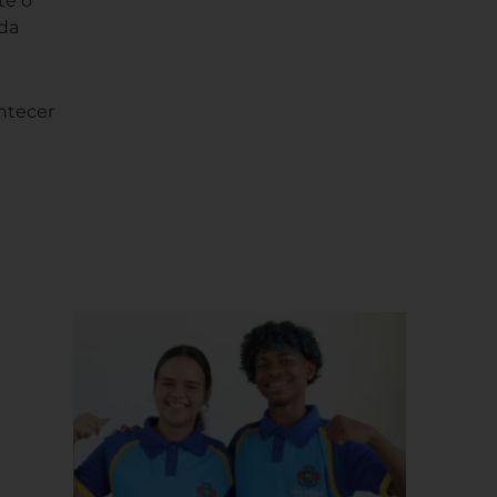
té o
ada
ontecer