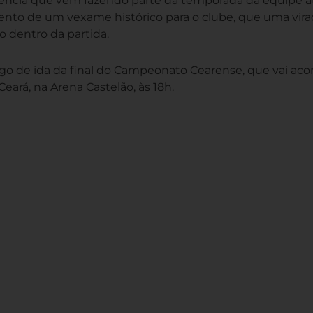
tência que vem fazendo parte da temporada da equipe a
ento de um vexame histórico para o clube, que uma vir
o dentro da partida.
jogo de ida da final do Campeonato Cearense, que vai ac
Ceará, na Arena Castelão, às 18h.