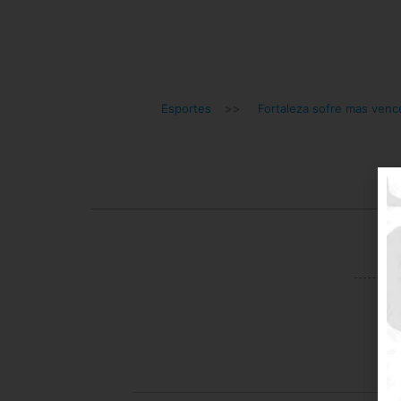
Esportes
>>
Fortaleza sofre mas venc