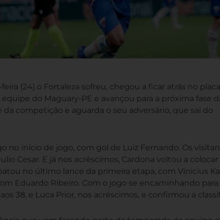
eira (24) o Fortaleza sofreu, chegou a ficar atrás no plac
 equipe do Maguary-PE e avançou para a próxima fase 
fase da competição e aguarda o seu adversário, que sai do
ogo no início de jogo, com gol de Luiz Fernando. Os visita
o Cesar. E já nos acréscimos, Cardona voltou a colocar
atou no último lance da primeira etapa, com Vinicius K
 com Eduardo Ribeiro. Com o jogo se encaminhando para 
os 38, e Luca Prior, nos acréscimos, e confirmou a classi