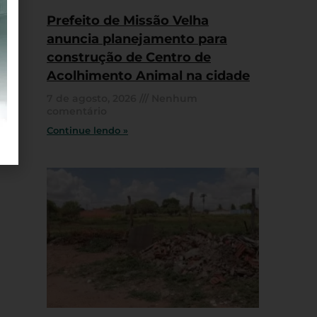
Prefeito de Missão Velha
anuncia planejamento para
construção de Centro de
Acolhimento Animal na cidade
7 de agosto, 2026
Nenhum
comentário
Continue lendo »