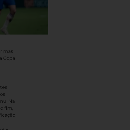
ar mas
da Copa
ntes
 os
anu. Na
o fim,
ficação.