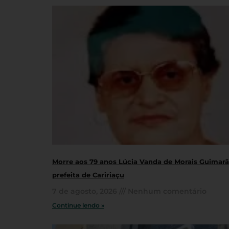
Morre aos 79 anos Lúcia Vanda de Morais Guimarãe
prefeita de Caririaçu
7 de agosto, 2026
Nenhum comentário
Continue lendo »