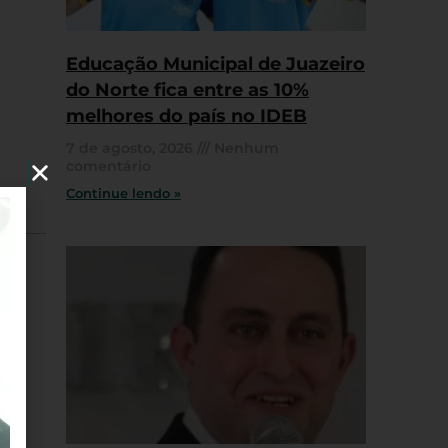
Educação Municipal de Juazeiro
do Norte fica entre as 10%
melhores do país no IDEB
7 de agosto, 2026
Nenhum
comentário
Continue lendo »