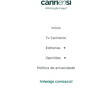
Início
Tv Caririensi
Editorias
Opiniões
Política de privacidade
Interaja conosco!
F
Y
I
W
a
o
n
h
c
u
s
a
e
t
t
t