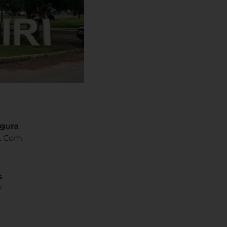
egura
). Com
s
7