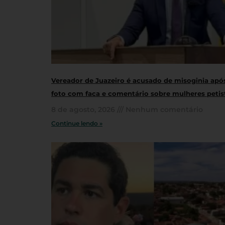
Vereador de Juazeiro é acusado de misoginia apó
foto com faca e comentário sobre mulheres petis
8 de agosto, 2026
Nenhum comentário
Continue lendo »