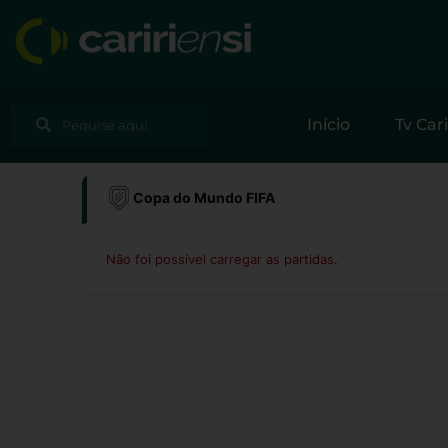
Ir
para
o
conteúdo
Pesquisar
Pesquisar
Início
Tv Cari
Copa do Mundo FIFA
Não foi possível carregar as partidas.