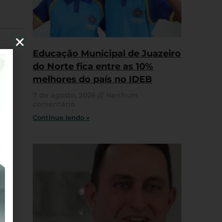
Educação Municipal de Juazeiro
do Norte fica entre as 10%
melhores do país no IDEB
7 de agosto, 2026
Nenhum
comentário
Continue lendo »