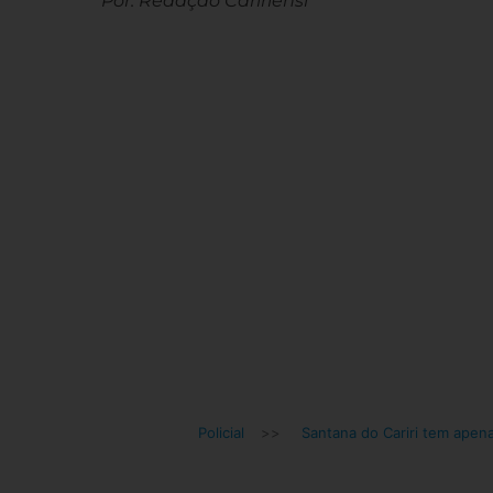
Por: Redação Caririensi
Policial
>>
Santana do Cariri tem apen