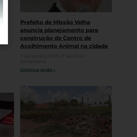
Prefeito de Missão Velha
anuncia planejamento para
construção de Centro de
Acolhimento Animal na cidade
7 de agosto, 2026
Nenhum
comentário
Continue lendo »