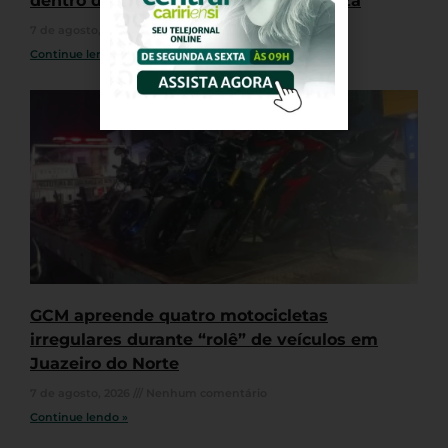
dentro de sacos em canal em Fortaleza
7 de agosto, 2026
Nenhum comentário
Continue lendo »
GCM apreende quatro motocicletas
irregulares durante “rolê” de veículos em
Juazeiro do Norte
7 de agosto, 2026
Nenhum comentário
Continue lendo »