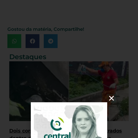
Gostou da matéria, Compartilhe!
Destaques
Dois corpos esquartejados são encontrados