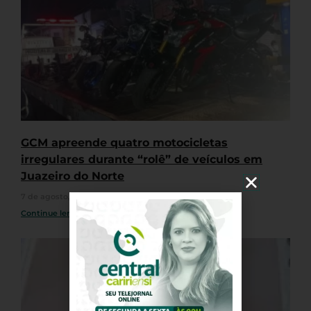
GCM apreende quatro motocicletas
irregulares durante “rolê” de veículos em
Juazeiro do Norte
7 de agosto, 2026
Nenhum comentário
Continue lendo »