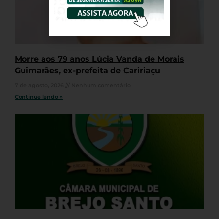
Morre aos 79 anos Lúcia Vanda de Morais
Guimarães, ex-prefeita de Caririaçu
7 de agosto, 2026
Nenhum comentário
Continue lendo »