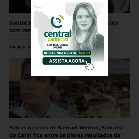
Cantor Waldonys se envolve em acidente
com carro em Fortaleza
8 de agosto, 2026
Nenhum comentário
Continue lendo »
Sob as gestões de Samuel Werton, Santana
do Cariri fica entre os piores resultados da