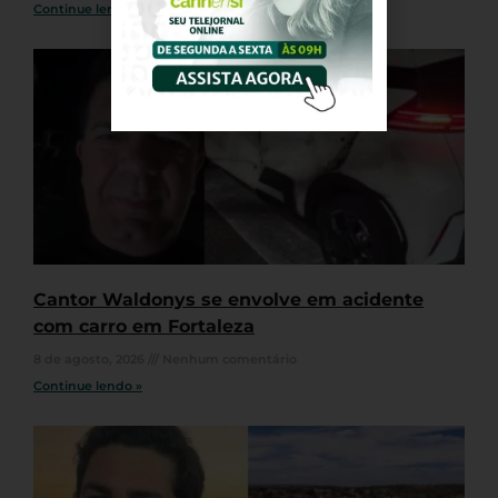
Continue lendo »
Cantor Waldonys se envolve em acidente
com carro em Fortaleza
8 de agosto, 2026
Nenhum comentário
Continue lendo »