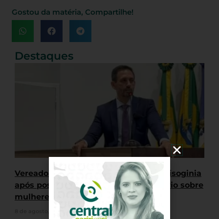
Gostou da matéria, Compartilhe!
Destaques
Vereador de Juazeiro é acusado de misoginia
após postar foto com faca e comentário sobre
mulheres petistas
8 de agosto, 2026
Nenhum comentário