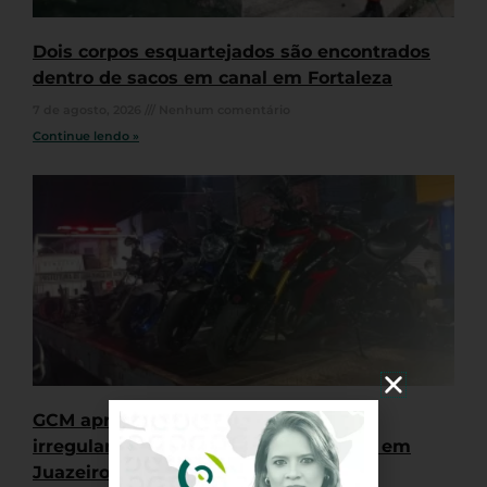
Dois corpos esquartejados são encontrados
dentro de sacos em canal em Fortaleza
7 de agosto, 2026
Nenhum comentário
Continue lendo »
GCM apreende quatro motocicletas
irregulares durante “rolê” de veículos em
Juazeiro do Norte