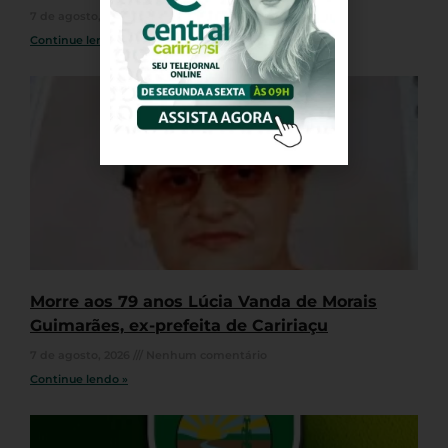
7 de agosto, 2026
Nenhum comentário
Continue lendo »
Morre aos 79 anos Lúcia Vanda de Morais
Guimarães, ex-prefeita de Caririaçu
7 de agosto, 2026
Nenhum comentário
Continue lendo »