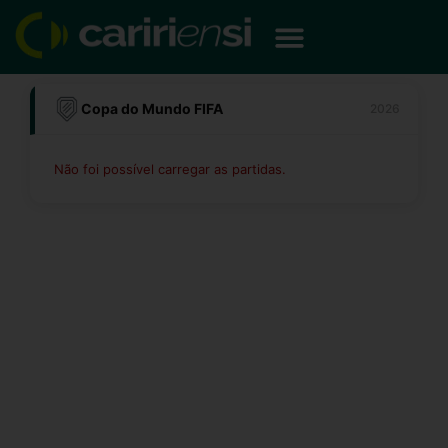
Ir
para
o
conteúdo
Copa do Mundo FIFA
2026
Não foi possível carregar as partidas.