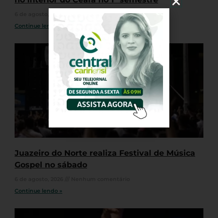
6 de agosto, 2026
Nenhum comentário
Continue lendo »
Juazeiro do Norte realiza Festival de Música
Gospel no sábado
6 de agosto, 2026
Nenhum comentário
Continue lendo »