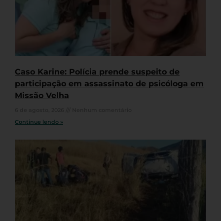
Caso Karine: Polícia prende suspeito de
participação em assassinato de psicóloga em
Missão Velha
6 de agosto, 2026
Nenhum comentário
Continue lendo »