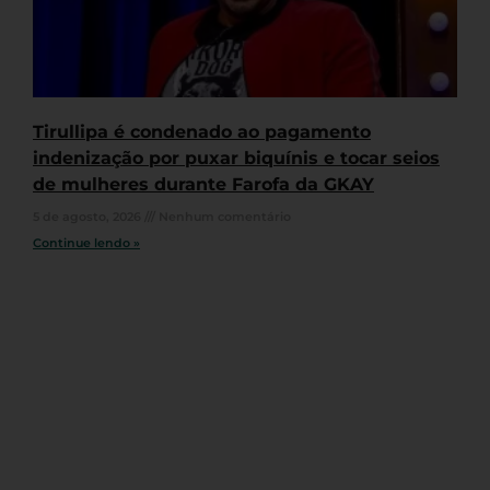
Tirullipa é condenado ao pagamento
indenização por puxar biquínis e tocar seios
de mulheres durante Farofa da GKAY
5 de agosto, 2026
Nenhum comentário
Continue lendo »