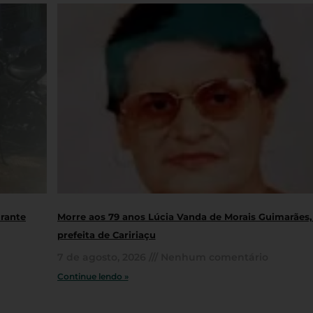
urante
Morre aos 79 anos Lúcia Vanda de Morais Guimarães,
prefeita de Caririaçu
7 de agosto, 2026
Nenhum comentário
Continue lendo »