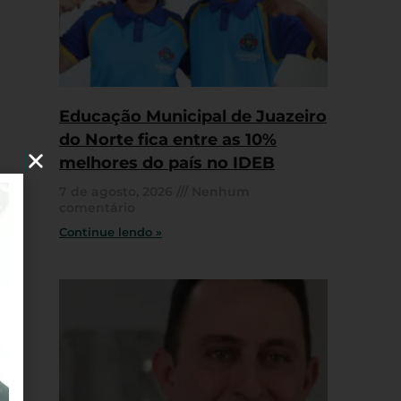
Educação Municipal de Juazeiro
do Norte fica entre as 10%
melhores do país no IDEB
7 de agosto, 2026
Nenhum
comentário
Continue lendo »