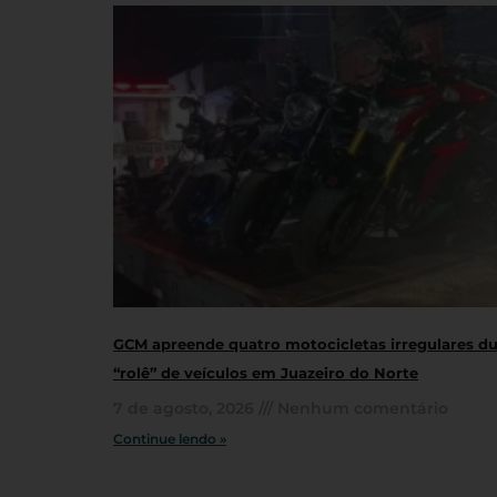
GCM apreende quatro motocicletas irregulares d
“rolê” de veículos em Juazeiro do Norte
7 de agosto, 2026
Nenhum comentário
Continue lendo »