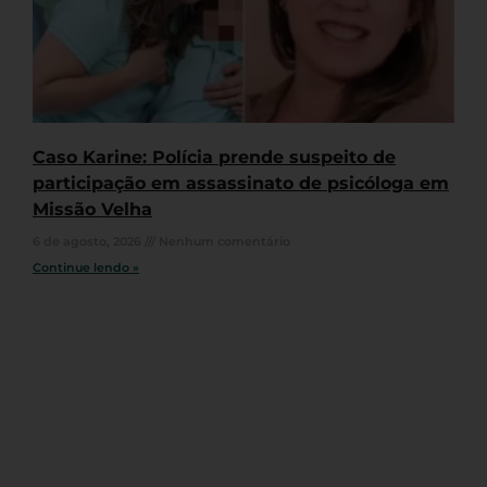
Caso Karine: Polícia prende suspeito de
participação em assassinato de psicóloga em
Missão Velha
6 de agosto, 2026
Nenhum comentário
Continue lendo »