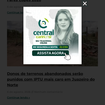
6 de agosto, 2026
Nenhum comentário
Continue lendo »
Donos de terrenos abandonados serão
punidos com IPTU mais caro em Juazeiro do
Norte
6 de agosto, 2026
Nenhum comentário
Continue lendo »