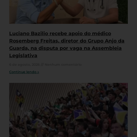
Luciano Bazilio recebe apoio do médico
Rosemberg Freitas, diretor do Grupo Anjo da
Guarda, na disputa por vaga na Assembleia
Legislativa
6 de agosto, 2026
Nenhum comentário
Continue lendo »