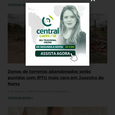
Continue lendo »
Donos de terrenos abandonados serão
punidos com IPTU mais caro em Juazeiro do
Norte
6 de agosto, 2026
Nenhum comentário
Continue lendo »