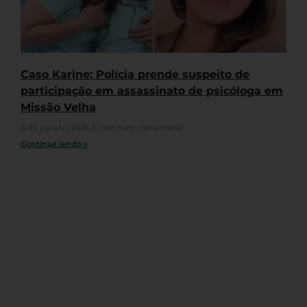
Caso Karine: Polícia prende suspeito de
participação em assassinato de psicóloga em
Missão Velha
6 de agosto, 2026
Nenhum comentário
Continue lendo »