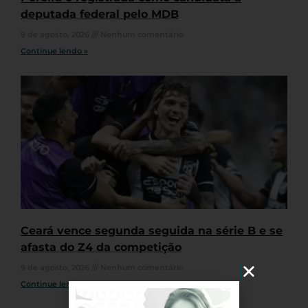
deputada federal pelo MDB
9 de agosto, 2026
Nenhum comentário
Continue lendo »
Ceará vence segunda seguida na série B e se
afasta do Z4 da competição
9 de agosto, 2026
Nenhum comentário
Continue lendo »