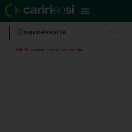
Ir
para
o
conteúdo
Copa do Mundo FIFA
2026
Não foi possível carregar as partidas.