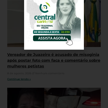
Vereador de Juazeiro é acusado de misoginia
após postar foto com faca e comentário sobre
mulheres petistas
8 de agosto, 2026
Nenhum comentário
Continue lendo »