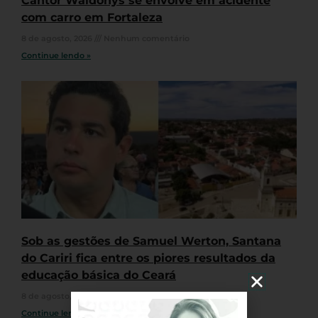
Cantor Waldonys se envolve em acidente
com carro em Fortaleza
8 de agosto, 2026
Nenhum comentário
Continue lendo »
Sob as gestões de Samuel Werton, Santana
do Cariri fica entre os piores resultados da
educação básica do Ceará
8 de agosto, 2026
Nenhum comentário
Continue lendo »