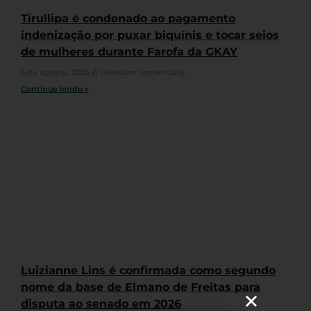
Tirullipa é condenado ao pagamento
indenização por puxar biquínis e tocar seios
de mulheres durante Farofa da GKAY
5 de agosto, 2026
Nenhum comentário
Continue lendo »
Luizianne Lins é confirmada como segundo
nome da base de Elmano de Freitas para
disputa ao senado em 2026