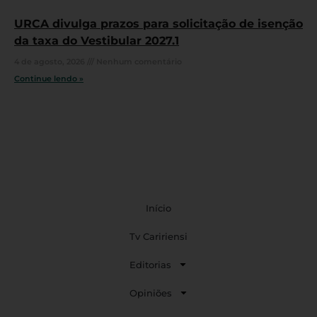
URCA divulga prazos para solicitação de isenção
da taxa do Vestibular 2027.1
4 de agosto, 2026
Nenhum comentário
Continue lendo »
Início
Tv Caririensi
Editorias
Opiniões