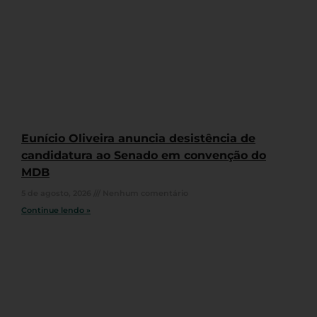
Eunício Oliveira anuncia desistência de
candidatura ao Senado em convenção do
MDB
5 de agosto, 2026
Nenhum comentário
Continue lendo »