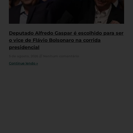
Deputado Alfredo Gaspar é escolhido para ser
o vice de Flávio Bolsonaro na corrida
presidencial
5 de agosto, 2026
Nenhum comentário
Continue lendo »