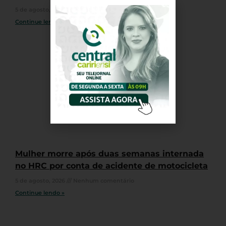
5 de agosto, 2026
Nenhum comentário
Continue lendo »
Mulher morre após duas semanas internada
no HRC por conta de acidente de motocicleta
5 de agosto, 2026
Nenhum comentário
Continue lendo »