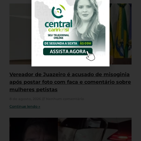
Vereador de Juazeiro é acusado de misoginia
após postar foto com faca e comentário sobre
mulheres petistas
8 de agosto, 2026
Nenhum comentário
Continue lendo »