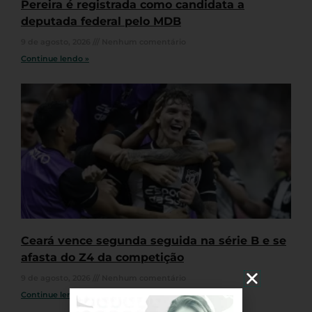
Pereira é registrada como candidata a
deputada federal pelo MDB
9 de agosto, 2026
Nenhum comentário
Continue lendo »
Ceará vence segunda seguida na série B e se
afasta do Z4 da competição
9 de agosto, 2026
Nenhum comentário
Continue lendo »