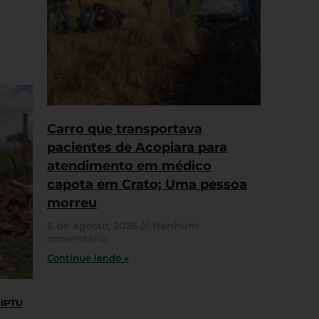
Carro que transportava
pacientes de Acopiara para
atendimento em médico
capota em Crato; Uma pessoa
morreu
6 de agosto, 2026
Nenhum
comentário
Continue lendo »
 IPTU