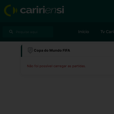
Ir
para
o
conteúdo
Pesquisar
Pesquisar
Início
Tv Cari
Copa do Mundo FIFA
Não foi possível carregar as partidas.