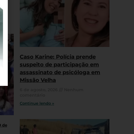
Caso Karine: Polícia prende
suspeito de participação em
assassinato de psicóloga em
Missão Velha
6 de agosto, 2026
Nenhum
comentário
Continue lendo »
9 de