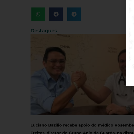
Destaques
Luciano Bazilio recebe apoio do médico Rosembe
Freitas, diretor do Grupo Anjo da Guarda, na disp