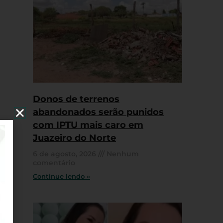
Donos de terrenos
abandonados serão punidos
com IPTU mais caro em
Juazeiro do Norte
6 de agosto, 2026
Nenhum
comentário
Continue lendo »