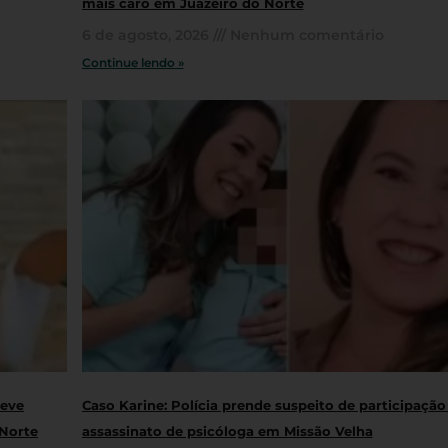
mais caro em Juazeiro do Norte
6 de agosto, 2026
Nenhum comentário
Continue lendo »
teve
Caso Karine: Polícia prende suspeito de participaçã
 Norte
assassinato de psicóloga em Missão Velha