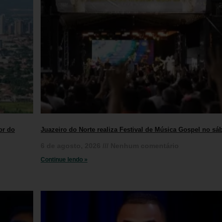
or do
Juazeiro do Norte realiza Festival de Música Gospel no sá
6 de agosto, 2026
Nenhum comentário
Continue lendo »