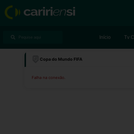
Ir
para
o
conteúdo
Pesquisar
Pesquisar
Início
Tv C
Copa do Mundo FIFA
Falha na conexão.