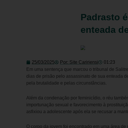
Padrasto é
enteada de
25/03/2025
Por:
Site Caririensi
01:23
Em uma sentença que marcou o tribunal de Salitr
dias de prisão pelo assassinato de sua enteada d
pela brutalidade e pelas circunstâncias.
Além da condenação por feminicídio, o réu também
importunação sexual e favorecimento à prostituiç
asfixiou a adolescente após ela se recusar a mant
O corpo da jovem foi encontrado em uma área de mat