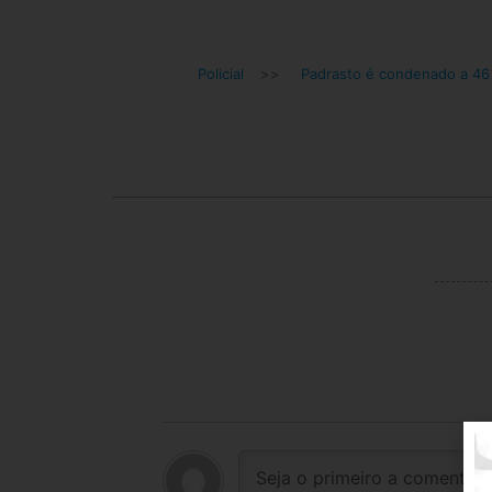
Policial
>>
Padrasto é condenado a 46