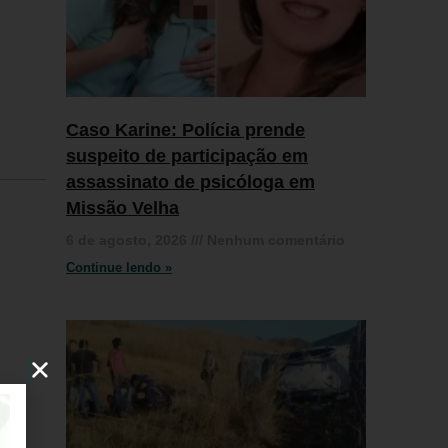
Caso Karine: Polícia prende
suspeito de participação em
assassinato de psicóloga em
Missão Velha
6 de agosto, 2026
Nenhum comentário
Continue lendo »