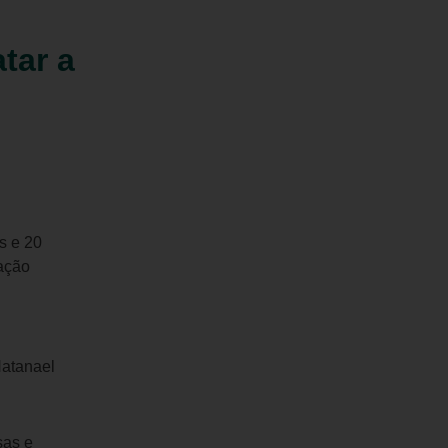
tar a
s e 20
lação
Natanael
sas e