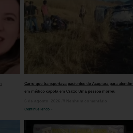
m
Carro que transportava pacientes de Acopiara para atendi
em médico capota em Crato; Uma pessoa morreu
6 de agosto, 2026
Nenhum comentário
Continue lendo »