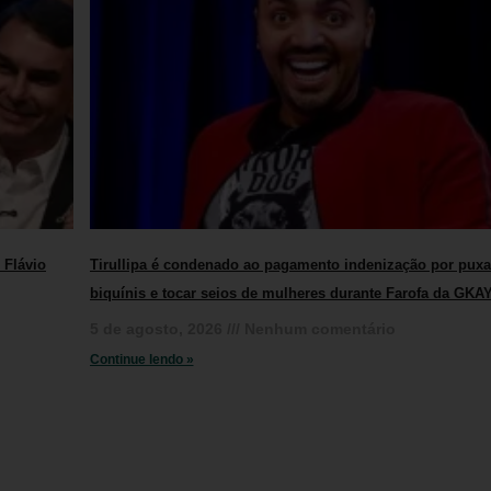
 Flávio
Tirullipa é condenado ao pagamento indenização por puxa
biquínis e tocar seios de mulheres durante Farofa da GKA
5 de agosto, 2026
Nenhum comentário
Continue lendo »