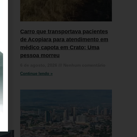
Carro que transportava pacientes
de Acopiara para atendimento em
médico capota em Crato; Uma
pessoa morreu
6 de agosto, 2026
Nenhum comentário
Continue lendo »