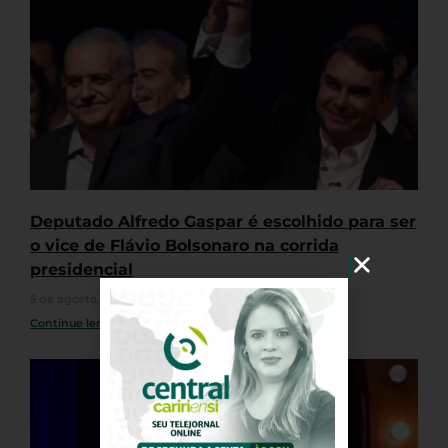
Deputado Alfredo Gaspar é escolhido para ser
o vice de Flávio Bolsonaro na corrida
presidencial
5 de agosto, 2026
Nenhum comentário
Continue lendo »