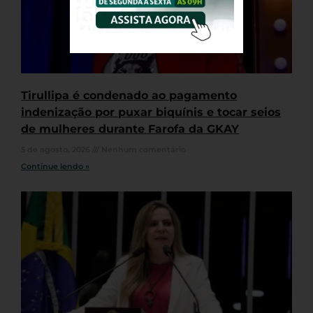
Tirullipa é condenado ao pagamento
indenização por puxar biquínis e tocar seios
de mulheres durante Farofa da GKAY
5 de agosto, 2026
Nenhum comentário
Continue lendo »