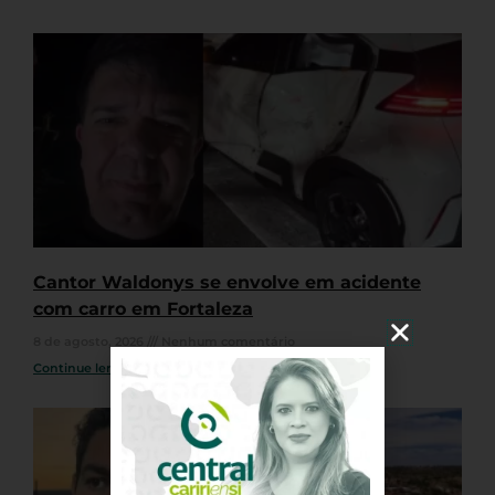
Cantor Waldonys se envolve em acidente
com carro em Fortaleza
8 de agosto, 2026
Nenhum comentário
Continue lendo »