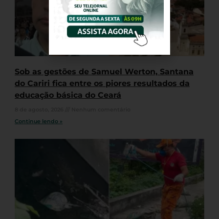
Sob as gestões de Samuel Werton, Santana
do Cariri fica entre os piores resultados da
educação básica do Ceará
8 de agosto, 2026
Nenhum comentário
Continue lendo »