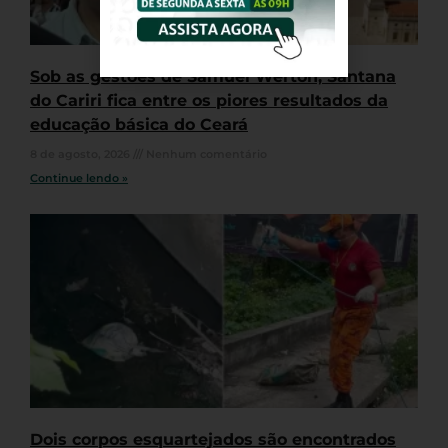
Sob as gestões de Samuel Werton, Santana
do Cariri fica entre os piores resultados da
educação básica do Ceará
8 de agosto, 2026
Nenhum comentário
Continue lendo »
Dois corpos esquartejados são encontrados