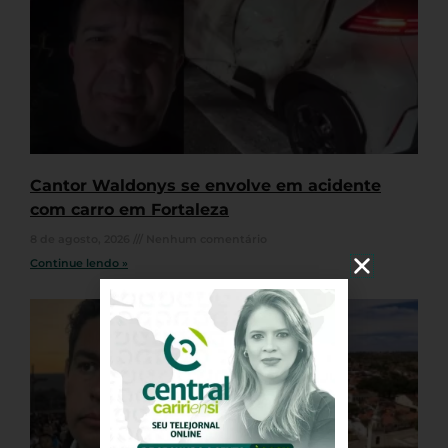
Cantor Waldonys se envolve em acidente
com carro em Fortaleza
8 de agosto, 2026
Nenhum comentário
Continue lendo »