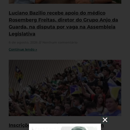
Luciano Bazilio recebe apoio do médico
Rosemberg Freitas, diretor do Grupo Anjo da
Guarda, na disputa por vaga na Assembleia
Legislativa
6 de agosto, 2026
Nenhum comentário
Continue lendo »
Inscrições para o Jejunos 2026 seguem