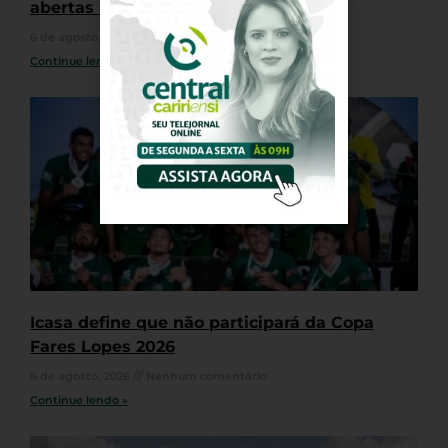
abertas até 19 de agosto
6 de agosto, 2026
Nenhum comentário
Continue lendo »
Icasa define que não participará da Copa
Fares Lopes 2026
6 de agosto, 2026
Nenhum comentário
Continue lendo »