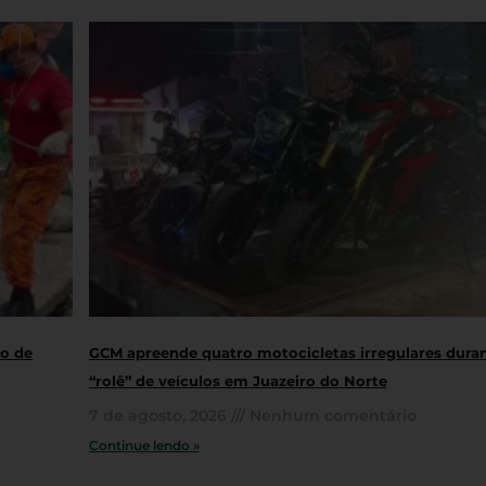
ro de
GCM apreende quatro motocicletas irregulares dura
“rolê” de veículos em Juazeiro do Norte
7 de agosto, 2026
Nenhum comentário
Continue lendo »