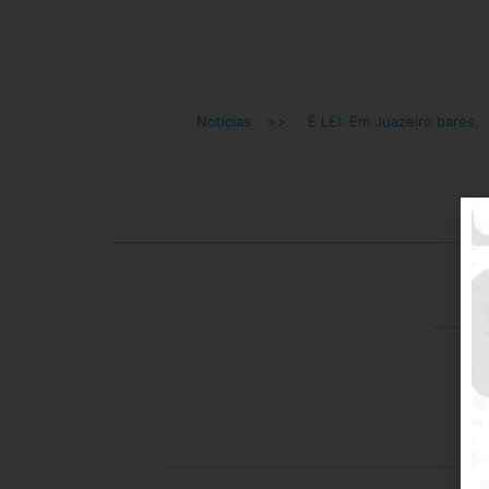
Notícias
>>
É LEI: Em Juazeiro bares,