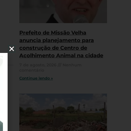
Prefeito de Missão Velha
anuncia planejamento para
construção de Centro de
Acolhimento Animal na cidade
7 de agosto, 2026
Nenhum
comentário
Continue lendo »