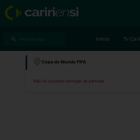
Ir
para
o
conteúdo
Pesquisar
Pesquisar
Início
Tv Cari
Copa do Mundo FIFA
Não foi possível carregar as partidas.