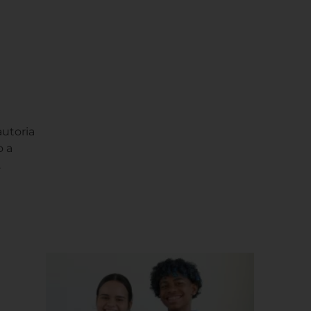
autoria
o a
.