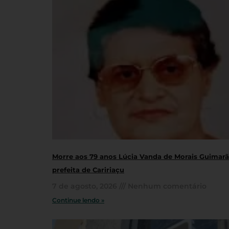
Morre aos 79 anos Lúcia Vanda de Morais Guimarãe
prefeita de Caririaçu
7 de agosto, 2026
Nenhum comentário
Continue lendo »