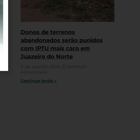
Donos de terrenos
abandonados serão punidos
com IPTU mais caro em
Juazeiro do Norte
6 de agosto, 2026
Nenhum
comentário
Continue lendo »