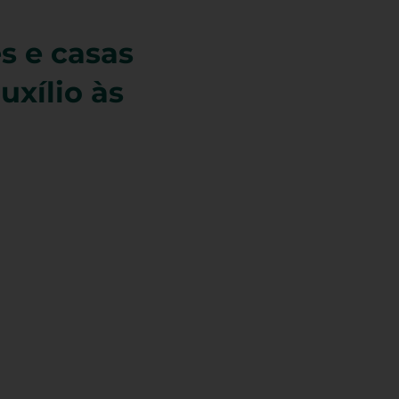
es e casas
uxílio às