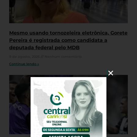
Mesmo usando tornozeleira eletrônica, Gorete
Pereira é registrada como candidata a
deputada federal pelo MDB
9 de agosto, 2026
Nenhum comentário
Continue lendo »