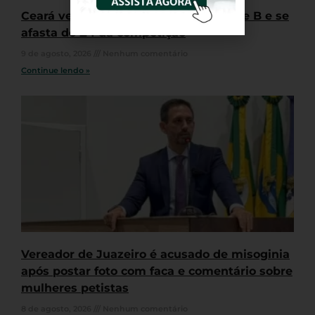
Ceará vence segunda seguida na série B e se
afasta do Z4 da competição
9 de agosto, 2026
Nenhum comentário
Continue lendo »
Vereador de Juazeiro é acusado de misoginia
após postar foto com faca e comentário sobre
mulheres petistas
8 de agosto, 2026
Nenhum comentário