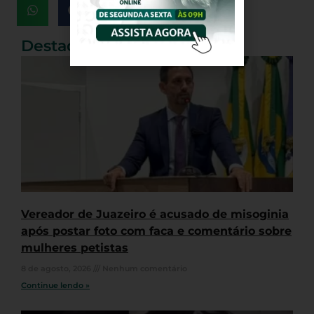
Destaques
Vereador de Juazeiro é acusado de misoginia
após postar foto com faca e comentário sobre
mulheres petistas
8 de agosto, 2026
Nenhum comentário
Continue lendo »