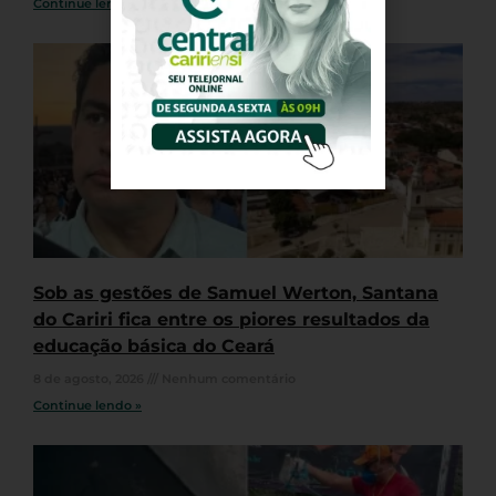
Continue lendo »
Sob as gestões de Samuel Werton, Santana
do Cariri fica entre os piores resultados da
educação básica do Ceará
8 de agosto, 2026
Nenhum comentário
Continue lendo »