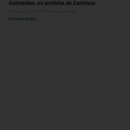
Guimarães, ex-prefeita de Caririaçu
7 de agosto, 2026
Nenhum comentário
Continue lendo »