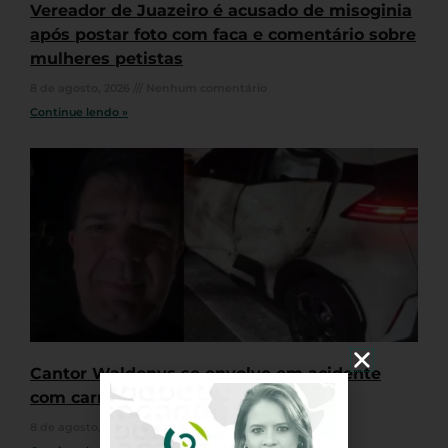
Vereador de Juazeiro é acusado de misoginia
após postar foto com faca e comentário sobre
mulheres petistas
8 de agosto, 2026
Nenhum comentário
Continue lendo »
Cantor Waldonys se envolve em acidente
com carro em Fortaleza
8 de agosto, 2026
Nenhum comentário