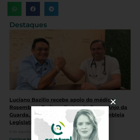
Destaques
Luciano Bazilio recebe apoio do médico
Rosemberg Freitas, diretor do Grupo Anjo da
Guarda, na disputa por vaga na Assembleia
Legislativa
6 de agosto, 2026
Nenhum comentário
Continue lendo »