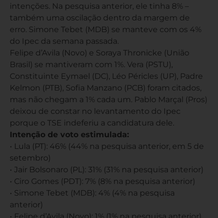
intenções. Na pesquisa anterior, ele tinha 8% –
também uma oscilação dentro da margem de
erro. Simone Tebet (MDB) se manteve com os 4%
do Ipec da semana passada.
Felipe d’Avila (Novo) e Soraya Thronicke (União
Brasil) se mantiveram com 1%. Vera (PSTU),
Constituinte Eymael (DC), Léo Péricles (UP), Padre
Kelmon (PTB), Sofia Manzano (PCB) foram citados,
mas não chegam a 1% cada um. Pablo Marçal (Pros)
deixou de constar no levantamento do Ipec
porque o TSE indeferiu a candidatura dele.
Intenção de voto estimulada:
• Lula (PT): 46% (44% na pesquisa anterior, em 5 de
setembro)
• Jair Bolsonaro (PL): 31% (31% na pesquisa anterior)
• Ciro Gomes (PDT): 7% (8% na pesquisa anterior)
• Simone Tebet (MDB): 4% (4% na pesquisa
anterior)
• Felipe d’Avila (Novo): 1% (1% na pesquisa anterior)