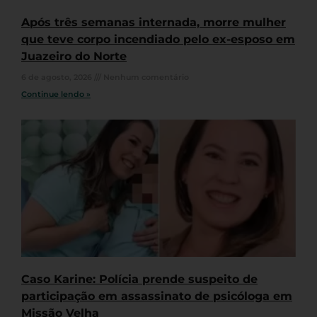
Após três semanas internada, morre mulher
que teve corpo incendiado pelo ex-esposo em
Juazeiro do Norte
6 de agosto, 2026
Nenhum comentário
Continue lendo »
Caso Karine: Polícia prende suspeito de
participação em assassinato de psicóloga em
Missão Velha