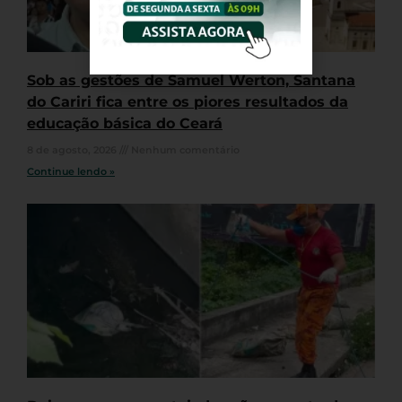
Sob as gestões de Samuel Werton, Santana
do Cariri fica entre os piores resultados da
educação básica do Ceará
8 de agosto, 2026
Nenhum comentário
Continue lendo »