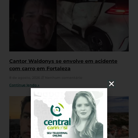
Cantor Waldonys se envolve em acidente
com carro em Fortaleza
8 de agosto, 2026
Nenhum comentário
Continue lendo »