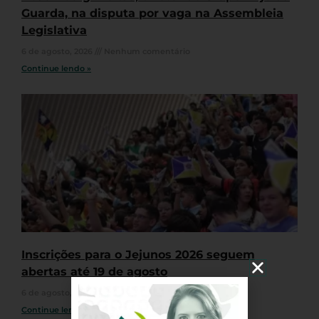
Guarda, na disputa por vaga na Assembleia
Legislativa
6 de agosto, 2026
Nenhum comentário
Continue lendo »
Inscrições para o Jejunos 2026 seguem
abertas até 19 de agosto
6 de agosto, 2026
Nenhum comentário
Continue lendo »