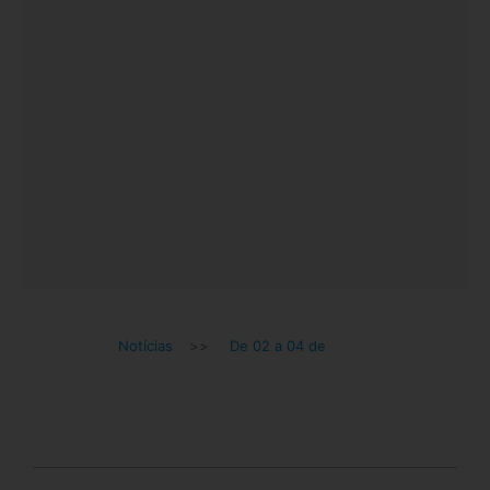
Notícias
>>
De 02 a 04 de