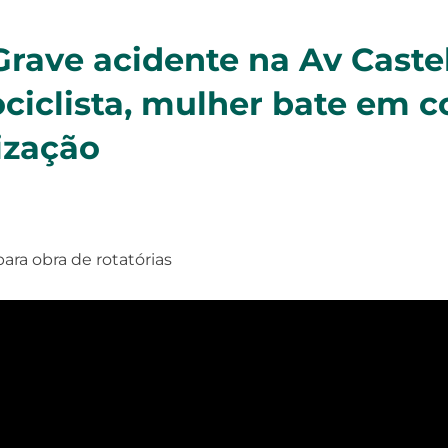
Grave acidente na Av Caste
iclista, mulher bate em c
ização
ara obra de rotatórias