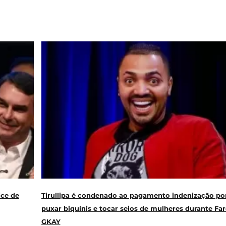
ice de
Tirullipa é condenado ao pagamento indenização po
puxar biquínis e tocar seios de mulheres durante Far
GKAY