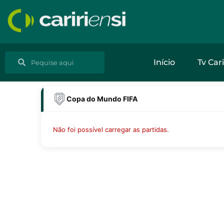
Ir
para
o
conteúdo
Pesquisar
Pesquisar
Início
Tv Cari
Copa do Mundo FIFA
Não foi possível carregar as partidas.