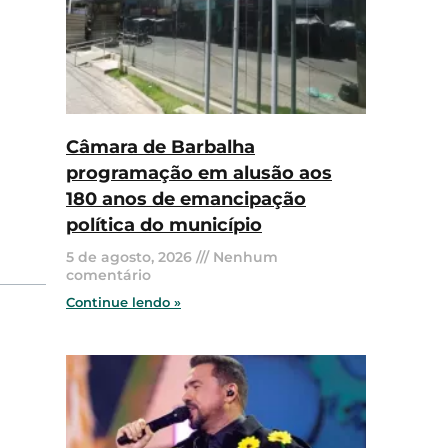
Câmara de Barbalha
programação em alusão aos
180 anos de emancipação
política do município
5 de agosto, 2026
Nenhum
comentário
Continue lendo »