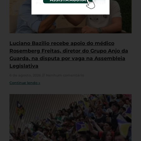
Luciano Bazilio recebe apoio do médico
Rosemberg Freitas, diretor do Grupo Anjo da
Guarda, na disputa por vaga na Assembleia
Legislativa
6 de agosto, 2026
Nenhum comentário
Continue lendo »