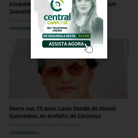
irregulares durante “rolê” de veículos em
Juazeiro do Norte
7 de agosto, 2026
Nenhum comentário
Continue lendo »
Morre aos 79 anos Lúcia Vanda de Morais
Guimarães, ex-prefeita de Caririaçu
7 de agosto, 2026
Nenhum comentário
Continue lendo »