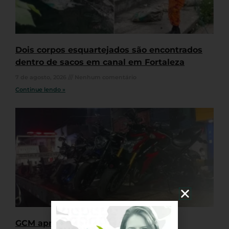
Dois corpos esquartejados são encontrados
dentro de sacos em canal em Fortaleza
7 de agosto, 2026
Nenhum comentário
Continue lendo »
GCM apreende quatro motocicletas